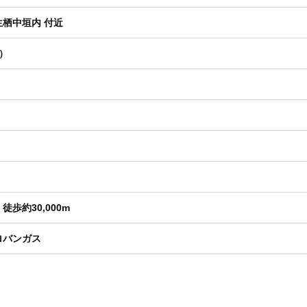
栖中垣内 付近
坪）
歩約30,000m
ロバンガス