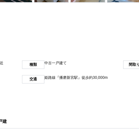
近
中古一戸建て
種類
間取
姫路線『播磨新宮駅』徒歩約30,000m
交通
戸建