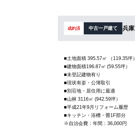
兵庫
中古一戸建て
成約済
■土地面積 395.57㎡ （119.35坪
■建物面積196.87㎡ (59.55坪）
■未登記建物有り
■現状有姿・公簿取引
■別荘地・居住用に最適
■山林 3116㎡ (942.59坪）
■平成21年9月リフォーム履歴
■キッチン・浴槽・畳1F部分
※自治会費：年間：36,000円