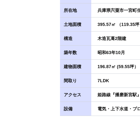
所在地
兵庫県宍粟市一宮町生
土地面積
395.57㎡ （119.35
構造
木造瓦葺2階建
築年数
昭和63年10月
建物面積
196.87㎡ (59.55坪）
間取り
7LDK
アクセス
姫路線『播磨新宮駅』徒
設備
電気・上下水道・ブ