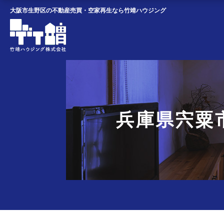
Skip to content
大阪市生野区の不動産売買・空家再生なら竹靖ハウジング
兵庫県宍粟