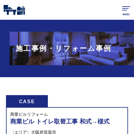
Skip to content
大阪市生野区の不動産売買・空家再生なら竹靖ハウジング
MENU
施工事例・
リフォーム事例
CASE
商業ビルリフォーム
商業ビル トイレ取替工事 和式→様式
〈エリア〉
大阪府箕面市