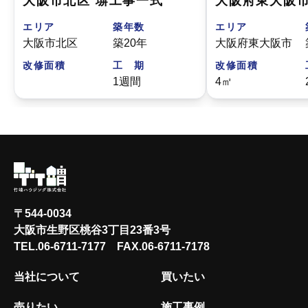
大阪市北区 塀工事一式
エリア
築年数
エリア
大阪市北区
築20年
大阪府東大阪市
改修面積
工 期
改修面積
1週間
4㎡
〒544-0034
大阪市生野区桃谷3丁目23番3号
TEL.
06-6711-7177
FAX.06-6711-7178
当社について
買いたい
売りたい
施工事例